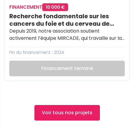
FINANCEMENT
10 000 €
Recherche fondamentale sur les
cancers du foie et du cerveau de
l’enfant
Depuis 2019, notre association soutient
activement l’équipe MIRCADE, qui travaille sur la
biologie de tumeurs solides pédiatriques,
notamment le gliome infiltrant du tronc cérébral
Fin du financement : 2024
et l’hépatoblastome.
Financement terminé
Voir tous nos projets